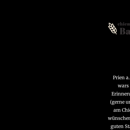
Prien a
wars 
Erinner
(gerne u
am Chie
wünschen 
guten St